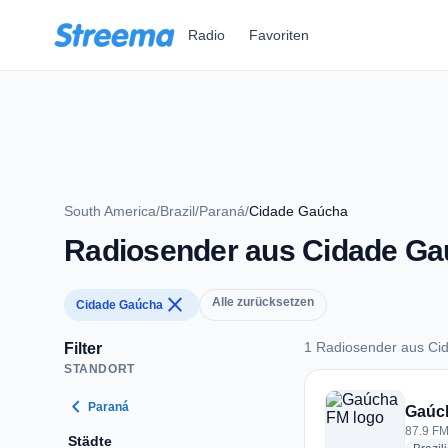
Zum Hauptinhalt springen
Radio
Favoriten
South America
/
Brazil
/
Paraná
/
Cidade Gaúcha
Radiosender aus Cidade G
close
Alle zurücksetzen
Cidade Gaúcha
1 Radiosender aus Ci
Filter
STANDORT
1 Radiosender aus
chevron_left
Paraná
Gaúc
87.9 FM
Städte