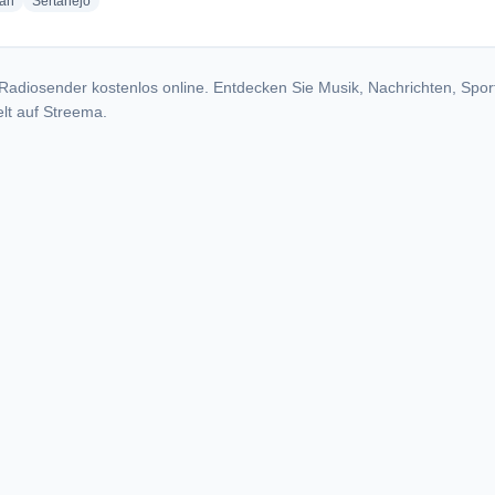
radio stations
radio stations
ian
Sertanejo
Radiosender kostenlos online. Entdecken Sie Musik, Nachrichten, Spor
lt auf Streema.