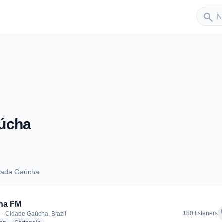
Sender
search
aúcha
dade Gaúcha
 Cidade Gaúcha
ha FM
f
180 listeners
 · Cidade Gaúcha, Brazil