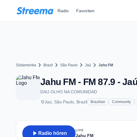
Zum Hauptinhalt springen
Radio
Favoriten
chevron_right
chevron_right
chevron_right
chevron_right
Südamerika
Brazil
São Paulo
Jaú
Jahu FM
Jahu FM - FM 87.9 - Ja
DAU OLHO NA COMUNIDAD
place
Jaú, São Paulo, Brazil
Brazilian
Community
LIVE
play_arrow
Radio hören
Jahu FM