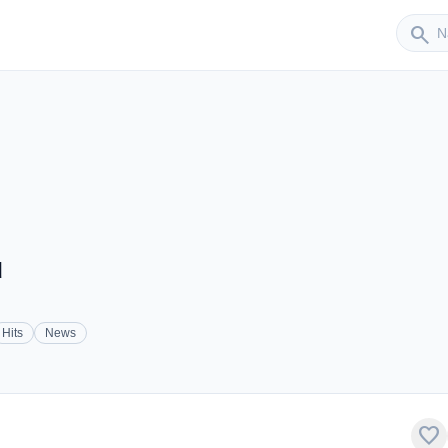
Sender
search
ú
Hits
News
favorite