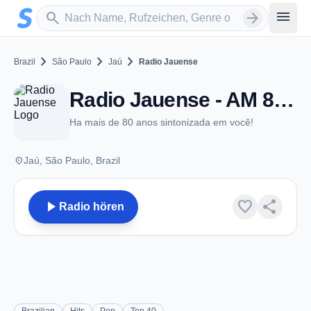
Zum Hauptinhalt springen
Sender suchen
menu
search
arrow_forward
chevron_right
chevron_right
chevron_right
Brazil
São Paulo
Jaú
Radio Jauense
Radio Jauense - AM 820 - Jaú
Ha mais de 80 anos sintonizada em você!
place
Jaú, São Paulo, Brazil
play_arrow
favorite
share
Radio hören