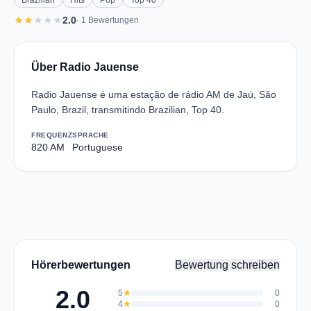
Brazilian
Hits
Pop
Top 40
star
star
star
star
star
2.0
· 1 Bewertungen
Über Radio Jauense
Radio Jauense é uma estação de rádio AM de Jaú, São
Paulo, Brazil, transmitindo Brazilian, Top 40.
FREQUENZ
SPRACHE
820 AM
Portuguese
Hörerbewertungen
Bewertung schreiben
2.0
5
star
0
4
star
0