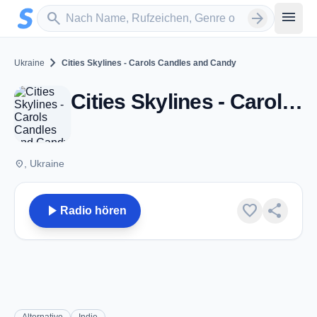
Zum Hauptinhalt springen
Sender suchen
menu
search
arrow_forward
chevron_right
Ukraine
Cities Skylines - Carols Candles and Candy
Cities Skylines - Carols Candles and Candy
place
, Ukraine
play_arrow
favorite
share
Radio hören