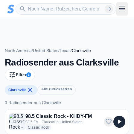
Zum Hauptinhalt springen
Sender suchen
menu
search
arrow_forward
North America
/
United States
/
Texas
/
Clarksville
Radiosender aus Clarksville
tune
Filter
1
close
Alle zurücksetzen
Clarksville
3 Radiosender aus Clarksville
3 Radiosender aus Clarksville
98.5 Classic Rock - KHDY-FM
favorite
play_arrow
98.5 FM · Clarksville, United States
radio stations
Classic Rock