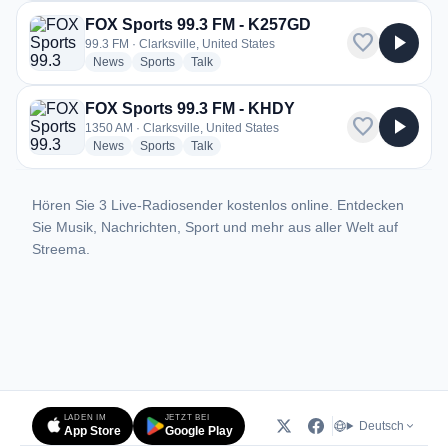
FOX Sports 99.3 FM - K257GD
favorite
play_arrow
99.3 FM · Clarksville, United States
radio stations
radio stations
radio stations
News
Sports
Talk
FOX Sports 99.3 FM - KHDY
favorite
play_arrow
1350 AM · Clarksville, United States
radio stations
radio stations
radio stations
News
Sports
Talk
Hören Sie 3 Live-Radiosender kostenlos online. Entdecken
Sie Musik, Nachrichten, Sport und mehr aus aller Welt auf
Streema.
LADEN IM
JETZT BEI
Deutsch
App Store
Google Play