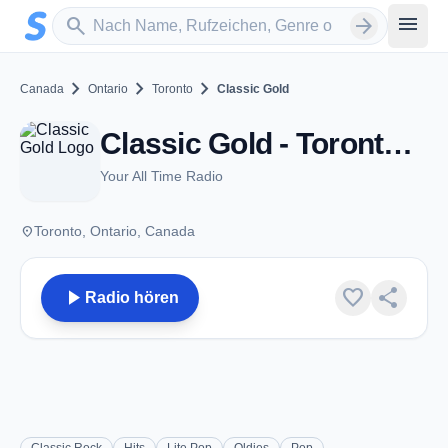
Zum Hauptinhalt springen
Sender suchen
menu
search
arrow_forward
chevron_right
chevron_right
chevron_right
Canada
Ontario
Toronto
Classic Gold
Classic Gold - Toronto, ON
Your All Time Radio
place
Toronto, Ontario, Canada
play_arrow
favorite
share
Radio hören