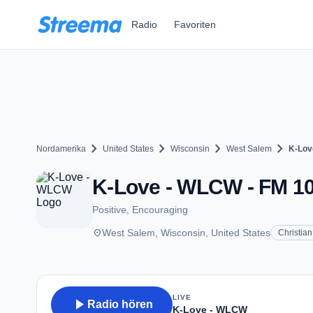
Zum Hauptinhalt springen
Radio
Favoriten
chevron_right
chevron_right
chevron_right
chevron_right
Nordamerika
United States
Wisconsin
West Salem
K-Lov
K-Love - WLCW - FM 10
Positive, Encouraging
place
West Salem, Wisconsin, United States
Christian
LIVE
play_arrow
Radio hören
K-Love - WLCW