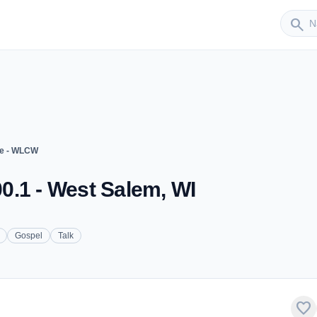
Sender
search
e - WLCW
0.1 - West Salem, WI
Gospel
Talk
favorite