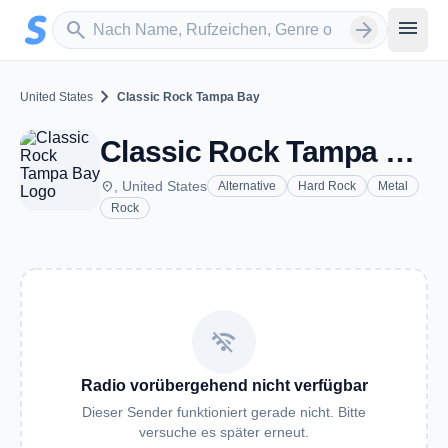
Zum Hauptinhalt springen
Sender suchen
menu
search
arrow_forward
chevron_right
United States
Classic Rock Tampa Bay
Classic Rock Tampa Bay
place
, United States
Alternative
Hard Rock
Metal
Rock
wifi_off
Radio vorübergehend nicht verfügbar
Dieser Sender funktioniert gerade nicht. Bitte
versuche es später erneut.