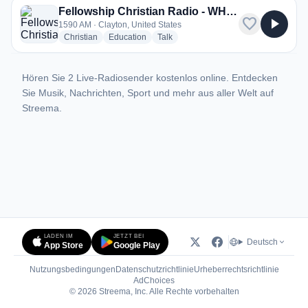
Fellowship Christian Radio - WHPY
favorite
play_arrow
1590 AM · Clayton, United States
radio stations
radio stations
radio stations
Christian
Education
Talk
Hören Sie 2 Live-Radiosender kostenlos online. Entdecken
Sie Musik, Nachrichten, Sport und mehr aus aller Welt auf
Streema.
LADEN IM
JETZT BEI
Deutsch
App Store
Google Play
Nutzungsbedingungen
Datenschutzrichtlinie
Urheberrechtsrichtlinie
(öffnet in neuem Tab)
AdChoices
© 2026 Streema, Inc. Alle Rechte vorbehalten