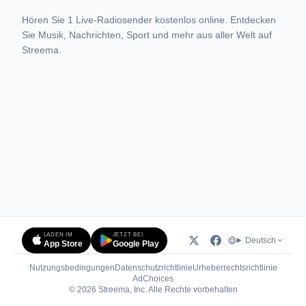
Hören Sie 1 Live-Radiosender kostenlos online. Entdecken
Sie Musik, Nachrichten, Sport und mehr aus aller Welt auf
Streema.
LADEN IM
JETZT BEI
Deutsch
App Store
Google Play
Nutzungsbedingungen
Datenschutzrichtlinie
Urheberrechtsrichtlinie
(öffnet in neuem Tab)
AdChoices
© 2026 Streema, Inc. Alle Rechte vorbehalten