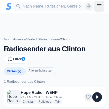
Zum Hauptinhalt springen
Sender suchen
menu
search
arrow_forward
North America
/
United States
/
Indiana
/
Clinton
Radiosender aus Clinton
tune
Filter
1
close
Alle zurücksetzen
Clinton
1 Radiosender aus Clinton
1 Radiosender aus Clinton
Hope Radio - WEHP
favorite
play_arrow
93.7 FM · Clinton, United States
radio stations
radio stations
radio stations
Christian
Religious
Talk