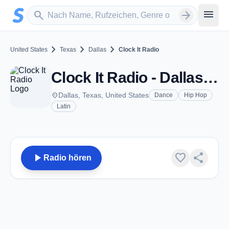
Zum Hauptinhalt springen
Sender suchen
menu
search
arrow_forward
chevron_right
chevron_right
chevron_right
United States
Texas
Dallas
Clock It Radio
Clock It Radio - Dallas, TX
place
Dallas, Texas, United States
Dance
Hip Hop
Latin
play_arrow
favorite
share
Radio hören