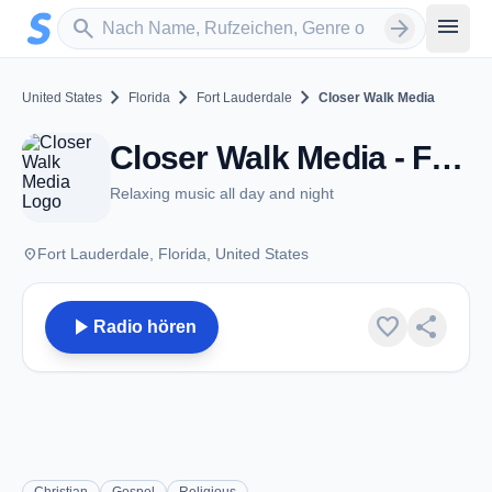
Zum Hauptinhalt springen
Sender suchen
menu
search
arrow_forward
chevron_right
chevron_right
chevron_right
United States
Florida
Fort Lauderdale
Closer Walk Media
Closer Walk Media - Fort Lauderdale, FL
Relaxing music all day and night
place
Fort Lauderdale, Florida, United States
play_arrow
favorite
share
Radio hören