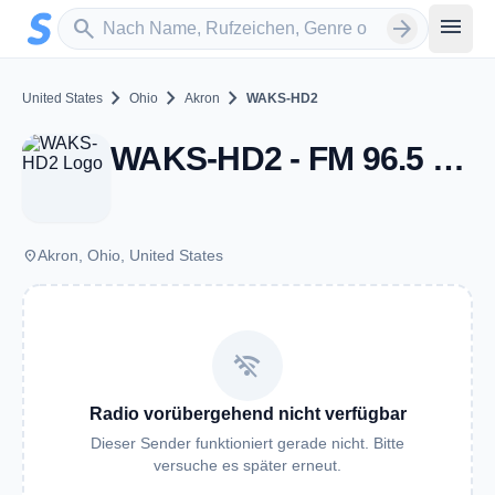
Zum Hauptinhalt springen
Sender suchen
menu
search
arrow_forward
chevron_right
chevron_right
chevron_right
United States
Ohio
Akron
WAKS-HD2
WAKS-HD2 - FM 96.5 - Akron, OH
place
Akron, Ohio, United States
wifi_off
Radio vorübergehend nicht verfügbar
Dieser Sender funktioniert gerade nicht. Bitte
versuche es später erneut.