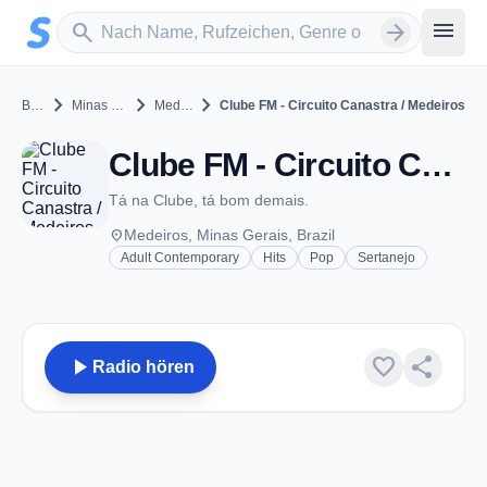
Zum Hauptinhalt springen
Sender suchen
menu
search
arrow_forward
chevron_right
chevron_right
chevron_right
Brazil
Minas Gerais
Medeiros
Clube FM - Circuito Canastra / Medeiros
Clube FM - Circuito Canastra / Medeiros - FM 107.5 - Medeiros
Tá na Clube, tá bom demais.
place
Medeiros, Minas Gerais, Brazil
Adult Contemporary
Hits
Pop
Sertanejo
play_arrow
favorite
share
Radio hören