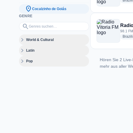
Brazil
location_on
Cocalzinho de Goiás
GENRE
Genres suchen…
search
Radio
98.1 FM
Brazil
expand_more
World & Cultural
expand_more
Latin
Hören Sie 2 Live-
expand_more
Pop
mehr aus aller We