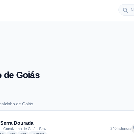
Sender
search
 de Goiás
calzinho de Goiás
Cocalzinho de Goiás
 Serra Dourada
f
240 listeners
 · Cocalzinho de Goiás, Brazil