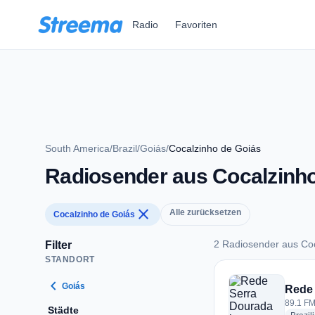
Zum Hauptinhalt springen
Radio
Favoriten
South America
/
Brazil
/
Goiás
/
Cocalzinho de Goiás
Radiosender aus Cocalzinho
close
Alle zurücksetzen
Cocalzinho de Goiás
2 Radiosender aus Co
Filter
STANDORT
2 Radiosender aus 
chevron_left
Goiás
Rede
89.1 FM
Städte