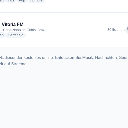
radio stations
radio stations
radio stations
more genres for Rede Serra Dourada
ian
Hits
Pop
+1
more
 Vitoria FM
f
30 listeners
 · Cocalzinho de Goiás, Brazil
radio stations
radio stations
ian
Sertanejo
Radiosender kostenlos online. Entdecken Sie Musik, Nachrichten, Spor
lt auf Streema.