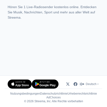
Hören Sie 1 Live-Radiosender kostenlos online. Entdecken
Sie Musik, Nachrichten, Sport und mehr aus aller Welt auf
Streema.
LADEN IM
JETZT BEI
Deutsch
App Store
Google Play
Nutzungsbedingungen
Datenschutzrichtlinie
Urheberrechtsrichtlinie
(öffnet in neuem Tab)
AdChoices
© 2026 Streema, Inc. Alle Rechte vorbehalten