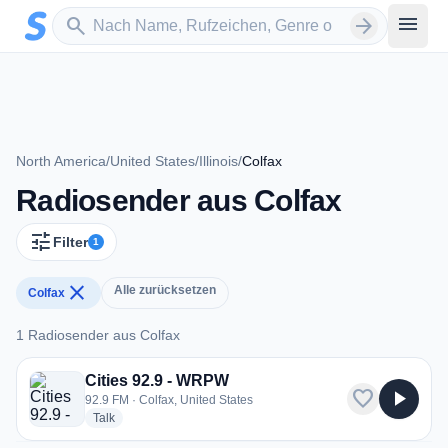
Zum Hauptinhalt springen
Sender suchen
menu
search
arrow_forward
North America
/
United States
/
Illinois
/
Colfax
Radiosender aus Colfax
tune
Filter
1
close
Alle zurücksetzen
Colfax
1 Radiosender aus Colfax
1 Radiosender aus Colfax
Cities 92.9 - WRPW
favorite
play_arrow
92.9 FM · Colfax, United States
radio stations
Talk