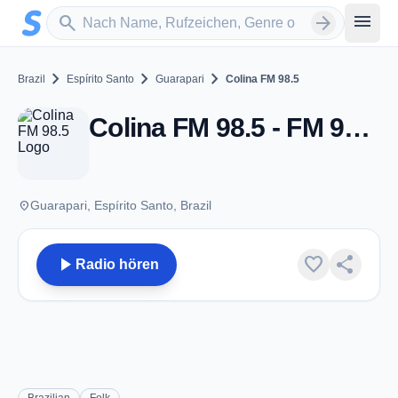
Zum Hauptinhalt springen
Sender suchen
menu
search
arrow_forward
chevron_right
chevron_right
chevron_right
Brazil
Espírito Santo
Guarapari
Colina FM 98.5
Colina FM 98.5 - FM 98.5 - Guarapari
place
Guarapari, Espírito Santo, Brazil
play_arrow
favorite
share
Radio hören