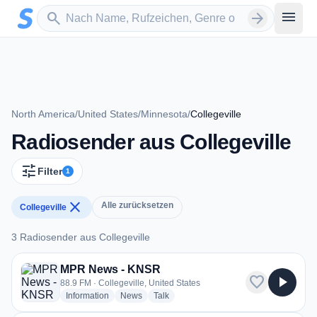
Zum Hauptinhalt springen
Sender suchen
menu
search
arrow_forward
North America
/
United States
/
Minnesota
/
Collegeville
Radiosender aus Collegeville
tune
Filter
1
close
Alle zurücksetzen
Collegeville
3 Radiosender aus Collegeville
3 Radiosender aus Collegeville
MPR News - KNSR
favorite
play_arrow
88.9 FM · Collegeville, United States
radio stations
radio stations
radio stations
Information
News
Talk