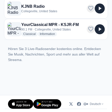
KJNB Radio
favorite
play_arrow
Collegeville, United States
YourClassical MPR - KSJR-FM
favorite
play_arrow
90.1 FM · Collegeville, United States
radio stations
radio stations
Classical
Information
Hören Sie 3 Live-Radiosender kostenlos online. Entdecken
Sie Musik, Nachrichten, Sport und mehr aus aller Welt auf
Streema.
LADEN IM
JETZT BEI
Deutsch
App Store
Google Play