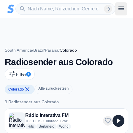
Zum Hauptinhalt springen
Sender suchen
menu
search
arrow_forward
South America
/
Brazil
/
Paraná
/
Colorado
Radiosender aus Colorado
tune
Filter
1
close
Alle zurücksetzen
Colorado
3 Radiosender aus Colorado
3 Radiosender aus Colorado
Rádio Interativa FM
favorite
play_arrow
103.1 FM · Colorado, Brazil
radio stations
radio stations
radio stations
Hits
Sertanejo
World