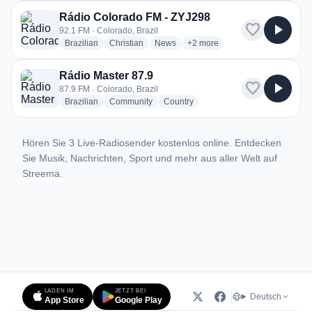
Rádio Colorado FM - ZYJ298
favorite
play_arrow
92.1 FM · Colorado, Brazil
radio stations
radio stations
radio stations
more genres for Rádio Colora
Brazilian
Christian
News
+2
more
Rádio Master 87.9
favorite
play_arrow
87.9 FM · Colorado, Brazil
radio stations
radio stations
radio stations
Brazilian
Community
Country
Hören Sie 3 Live-Radiosender kostenlos online. Entdecken
Sie Musik, Nachrichten, Sport und mehr aus aller Welt auf
Streema.
LADEN IM
JETZT BEI
Deutsch
App Store
Google Play