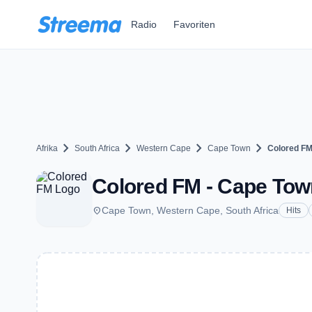
Zum Hauptinhalt springen
Radio
Favoriten
chevron_right
chevron_right
chevron_right
chevron_right
Afrika
South Africa
Western Cape
Cape Town
Colored F
Colored FM - Cape Tow
place
Cape Town, Western Cape, South Africa
Hits