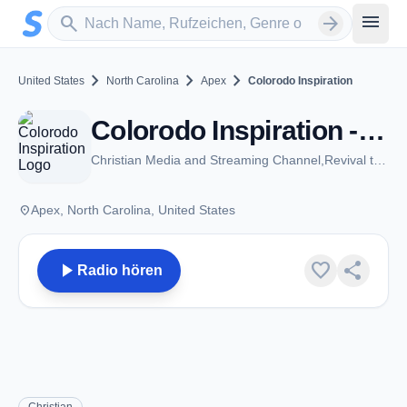
Zum Hauptinhalt springen
Sender suchen
menu
search
arrow_forward
chevron_right
chevron_right
chevron_right
United States
North Carolina
Apex
Colorodo Inspiration
Colorodo Inspiration - Apex, NC
Christian Media and Streaming Channel,Revival to the Nations.
place
Apex, North Carolina, United States
play_arrow
favorite
share
Radio hören