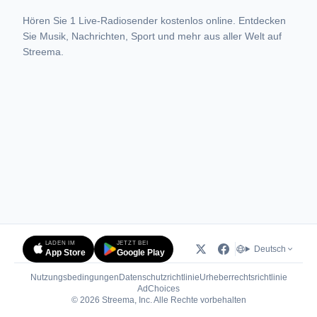
Hören Sie 1 Live-Radiosender kostenlos online. Entdecken
Sie Musik, Nachrichten, Sport und mehr aus aller Welt auf
Streema.
LADEN IM
JETZT BEI
Deutsch
App Store
Google Play
Nutzungsbedingungen
Datenschutzrichtlinie
Urheberrechtsrichtlinie
(öffnet in neuem Tab)
AdChoices
© 2026 Streema, Inc. Alle Rechte vorbehalten