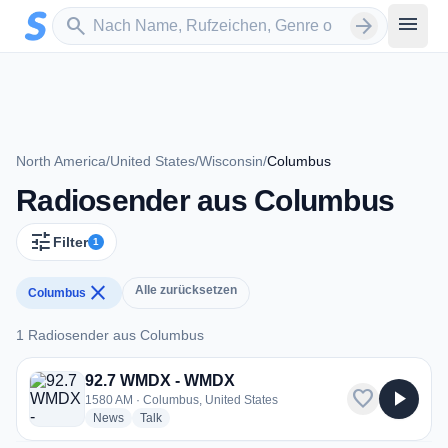
Zum Hauptinhalt springen
Sender suchen
menu
search
arrow_forward
North America
/
United States
/
Wisconsin
/
Columbus
Radiosender aus Columbus
tune
Filter
1
close
Alle zurücksetzen
Columbus
1 Radiosender aus Columbus
1 Radiosender aus Columbus
92.7 WMDX - WMDX
favorite
play_arrow
1580 AM · Columbus, United States
radio stations
radio stations
News
Talk