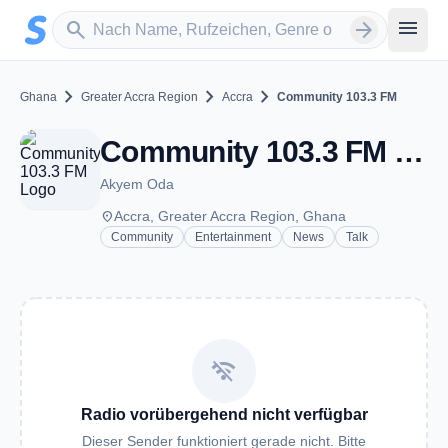
Zum Hauptinhalt springen
Sender suchen
menu
search
arrow_forward
chevron_right
chevron_right
chevron_right
Ghana
Greater Accra Region
Accra
Community 103.3 FM
Community 103.3 FM - FM 103.3 - Accra
Akyem Oda
place
Accra, Greater Accra Region, Ghana
Community
Entertainment
News
Talk
wifi_off
Radio vorübergehend nicht verfügbar
Dieser Sender funktioniert gerade nicht. Bitte