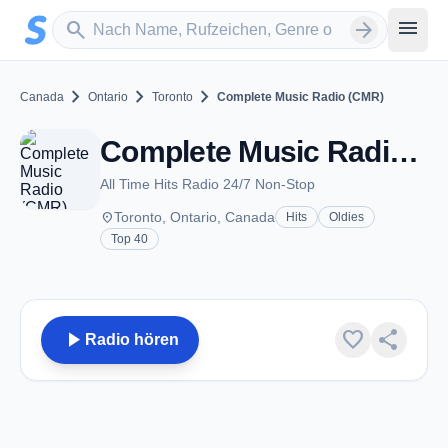
Zum Hauptinhalt springen
Sender suchen
menu
search
arrow_forward
chevron_right
chevron_right
chevron_right
Canada
Ontario
Toronto
Complete Music Radio (CMR)
Complete Music Radio (CMR) - Toronto, ON
All Time Hits Radio 24/7 Non-Stop
place
Toronto, Ontario, Canada
Hits
Oldies
Top 40
play_arrow
favorite
share
Radio hören