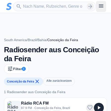
Zum Hauptinhalt springen
Sender suchen
menu
search
arrow_forward
South America
/
Brazil
/
Bahia
/
Conceição da Feira
Radiosender aus Conceição
da Feira
tune
Filter
1
close
Alle zurücksetzen
Conceição da Feira
1 Radiosender aus Conceição da Feira
1 Radiosender aus Conceição da Feira
Rádio RCA FM
favorite
play_arrow
87.9 FM · Conceição da Feira, Brazil