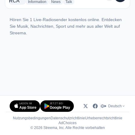
radio stations
radio stations
radio stations
Information
News
Talk
Hören Sie 1 Live-Radiosender kostenlos online. Entdecken
Sie Musik, Nachrichten, Sport und mehr aus aller Welt auf
Streema.
LADEN IM
JETZT BEI
Deutsch
App Store
Google Play
Nutzungsbedingungen
Datenschutzrichtlinie
Urheberrechtsrichtlinie
(öffnet in neuem Tab)
AdChoices
© 2026 Streema, Inc. Alle Rechte vorbehalten