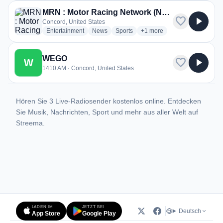
MRN : Motor Racing Network (Nascar)
favorite
play_arrow
Concord, United States
radio stations
radio stations
radio stations
more genres for MRN : Moto
Entertainment
News
Sports
+1
more
WEGO
favorite
play_arrow
W
1410 AM · Concord, United States
Hören Sie 3 Live-Radiosender kostenlos online. Entdecken
Sie Musik, Nachrichten, Sport und mehr aus aller Welt auf
Streema.
LADEN IM
JETZT BEI
Deutsch
App Store
Google Play