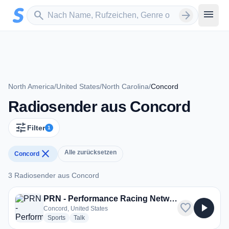
Zum Hauptinhalt springen
Sender suchen
menu
search
arrow_forward
North America
/
United States
/
North Carolina
/
Concord
Radiosender aus Concord
tune
Filter
1
close
Alle zurücksetzen
Concord
3 Radiosender aus Concord
3 Radiosender aus Concord
PRN - Performance Racing Network
favorite
play_arrow
Concord, United States
radio stations
radio stations
Sports
Talk