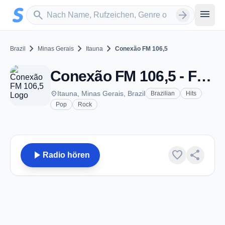
Zum Hauptinhalt springen
Sender suchen
menu
search
arrow_forward
chevron_right
chevron_right
chevron_right
Brazil
Minas Gerais
Itauna
Conexão FM 106,5
Conexão FM 106,5 - FM 106.5 - Itauna
place
Itauna, Minas Gerais, Brazil
Brazilian
Hits
Pop
Rock
play_arrow
favorite
share
Radio hören