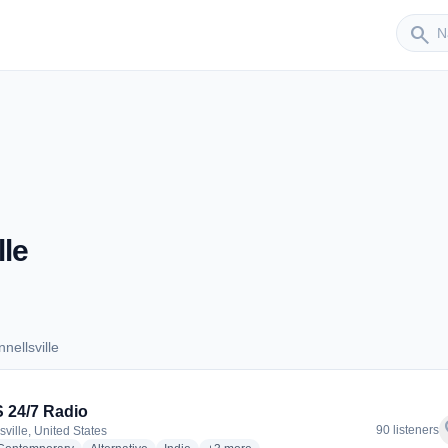
Sender
search
le
nellsville
onnellsville
 24/7 Radio
f
90 listeners
ville, United States