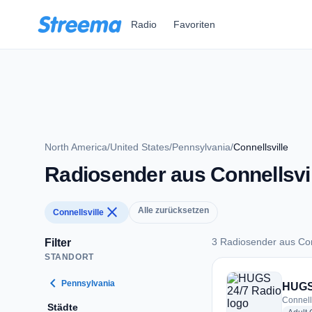
Zum Hauptinhalt springen
Radio
Favoriten
North America
/
United States
/
Pennsylvania
/
Connellsville
Radiosender aus Connellsvil
close
Alle zurücksetzen
Connellsville
3 Radiosender aus Con
Filter
STANDORT
3 Radiosender aus C
chevron_left
Pennsylvania
HUGS
Connells
Städte