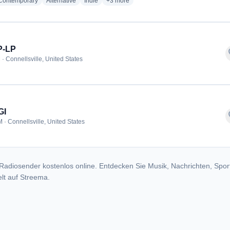
radio stations
radio stations
radio stations
more genres for HUGS 24/7 Radio
 Contemporary
Alternative
Indie
+3
more
-LP
f
· Connellsville, United States
GI
f
 · Connellsville, United States
Radiosender kostenlos online. Entdecken Sie Musik, Nachrichten, Spor
lt auf Streema.