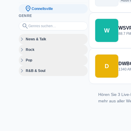
Adult
location_on
Connellsville
GENRE
Genres suchen…
search
WSVP
W
88.7 FM 
expand_more
News & Talk
expand_more
Rock
expand_more
Pop
DWB
D
expand_more
1340 AM
R&B & Soul
Hören Sie 3 Live-
mehr aus aller We