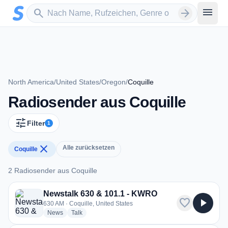
Zum Hauptinhalt springen
Sender suchen
menu
search
arrow_forward
North America
/
United States
/
Oregon
/
Coquille
Radiosender aus Coquille
tune
Filter
1
close
Alle zurücksetzen
Coquille
2 Radiosender aus Coquille
2 Radiosender aus Coquille
Newstalk 630 & 101.1 - KWRO
favorite
play_arrow
630 AM · Coquille, United States
radio stations
radio stations
News
Talk