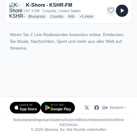
K-Shore - KSHR-FM
favorite
play_arrow
97.3 FM · Coquille, United States
radio stations
radio stations
radio stations
more genres for K-Shore - KSH
Bluegrass
Country
Hits
+1
more
Hören Sie 2 Live-Radiosender kostenlos online. Entdecken
Sie Musik, Nachrichten, Sport und mehr aus aller Welt auf
Streema.
LADEN IM
JETZT BEI
Deutsch
App Store
Google Play
Nutzungsbedingungen
Datenschutzrichtlinie
Urheberrechtsrichtlinie
(öffnet in neuem Tab)
AdChoices
© 2026 Streema, Inc. Alle Rechte vorbehalten