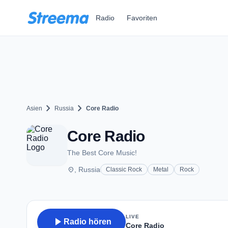
Zum Hauptinhalt springen
Radio
Favoriten
chevron_right
chevron_right
Asien
Russia
Core Radio
Core Radio
The Best Core Music!
place
, Russia
Classic Rock
Metal
Rock
LIVE
play_arrow
Radio hören
Core Radio