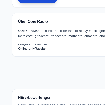
Über Core Radio
CORE RADIO! - It's free radio for fans of heavy music, gen
metalcore, grindcore, trancecore, mathcore, emocore, a
FREQUENZ
SPRACHE
Online only
Russian
Hörerbewertungen
Noch keine Bewertungen. Seien Sie der Erste, der seine Me