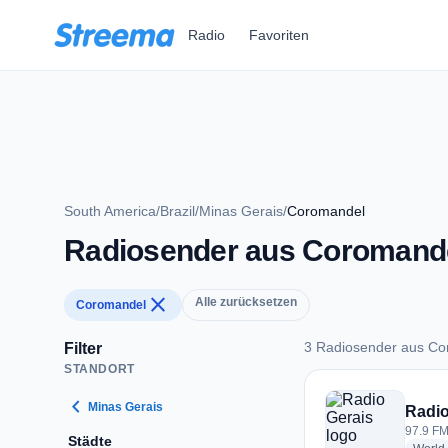
Zum Hauptinhalt springen
Radio
Favoriten
South America
/
Brazil
/
Minas Gerais
/
Coromandel
Radiosender aus Coromand
close
Alle zurücksetzen
Coromandel
3 Radiosender aus C
Filter
STANDORT
3 Radiosender aus
chevron_left
Minas Gerais
Radio
97.9 FM
Städte