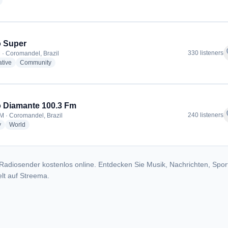
radio stations
o Super
f
330 listeners
 · Coromandel, Brazil
radio stations
radio stations
ative
Community
 Diamante 100.3 Fm
f
240 listeners
M · Coromandel, Brazil
radio stations
radio stations
y
World
Radiosender kostenlos online. Entdecken Sie Musik, Nachrichten, Spor
lt auf Streema.