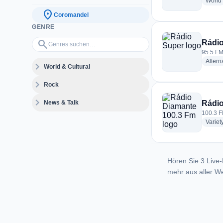
World
location_on
Coromandel
GENRE
Genres suchen…
search
Rádi
95.5 FM
Altern
expand_more
World & Cultural
expand_more
Rock
expand_more
News & Talk
Rádio
100.3 F
Variet
Hören Sie 3 Live-
mehr aus aller We