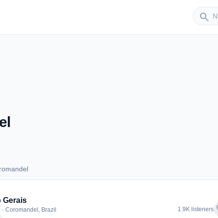
Sender
search
el
oromandel
 Coromandel
 Gerais
f
1.9K listeners
 · Coromandel, Brazil