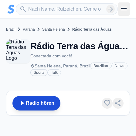
Zum Hauptinhalt springen
Sender suchen
menu
search
arrow_forward
chevron_right
chevron_right
chevron_right
Brazil
Paraná
Santa Helena
Rádio Terra das Águas
Rádio Terra das Águas - FM 93.3 - Santa Helena
Conectada com você!
place
Santa Helena, Paraná, Brazil
Brazilian
News
Sports
Talk
play_arrow
favorite
share
Radio hören