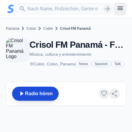
Zum Hauptinhalt springen
Sender suchen
menu
search
arrow_forward
chevron_right
chevron_right
chevron_right
Panama
Colon
Colón
Crisol FM Panamá
Crisol FM Panamá - FM 91.5 - Colón
Música, cultura y entretenimiento
place
Colón, Colon, Panama
News
Spanish
Talk
play_arrow
favorite
share
Radio hören