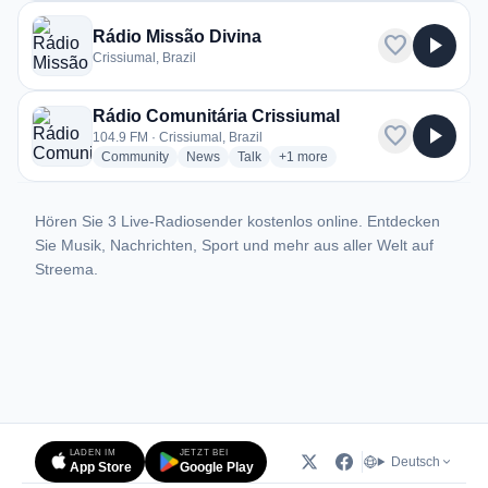
Rádio Missão Divina
favorite
play_arrow
Crissiumal, Brazil
Rádio Comunitária Crissiumal
favorite
play_arrow
104.9 FM · Crissiumal, Brazil
radio stations
radio stations
radio stations
more genres for Rádio Comunitár
Community
News
Talk
+1
more
Hören Sie 3 Live-Radiosender kostenlos online. Entdecken
Sie Musik, Nachrichten, Sport und mehr aus aller Welt auf
Streema.
LADEN IM
JETZT BEI
Deutsch
App Store
Google Play