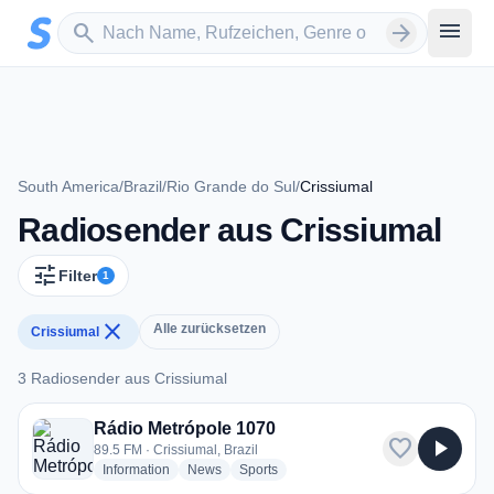
Zum Hauptinhalt springen
Sender suchen
menu
search
arrow_forward
South America
/
Brazil
/
Rio Grande do Sul
/
Crissiumal
Radiosender aus Crissiumal
tune
Filter
1
close
Alle zurücksetzen
Crissiumal
3 Radiosender aus Crissiumal
3 Radiosender aus Crissiumal
Rádio Metrópole 1070
favorite
play_arrow
89.5 FM · Crissiumal, Brazil
radio stations
radio stations
radio stations
Information
News
Sports