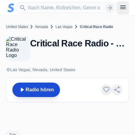
Zum Hauptinhalt springen
Sender suchen
menu
search
arrow_forward
chevron_right
chevron_right
chevron_right
United States
Nevada
Las Vegas
Critical Race Radio
Critical Race Radio - Las Vegas, NV
place
Las Vegas, Nevada, United States
play_arrow
favorite
share
Radio hören