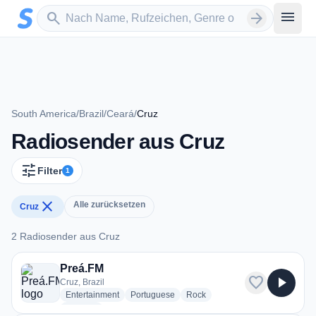
Zum Hauptinhalt springen
Sender suchen
menu
search
arrow_forward
South America
/
Brazil
/
Ceará
/
Cruz
Radiosender aus Cruz
tune
Filter
1
close
Alle zurücksetzen
Cruz
2 Radiosender aus Cruz
2 Radiosender aus Cruz
Preá.FM
favorite
play_arrow
Cruz, Brazil
radio stations
radio stations
radio stations
Entertainment
Portuguese
Rock
more genres for Preá.FM
+2
more