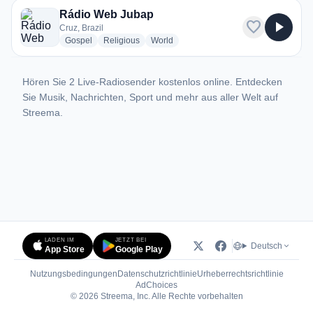
Rádio Web Jubap
favorite
play_arrow
Cruz, Brazil
radio stations
radio stations
radio stations
Gospel
Religious
World
Hören Sie 2 Live-Radiosender kostenlos online. Entdecken
Sie Musik, Nachrichten, Sport und mehr aus aller Welt auf
Streema.
LADEN IM
JETZT BEI
Deutsch
App Store
Google Play
Nutzungsbedingungen
Datenschutzrichtlinie
Urheberrechtsrichtlinie
(öffnet in neuem Tab)
AdChoices
© 2026 Streema, Inc. Alle Rechte vorbehalten