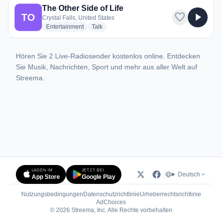
The Other Side of Life
favorite
play_arrow
TO
Crystal Falls, United States
radio stations
radio stations
Entertainment
Talk
Hören Sie 2 Live-Radiosender kostenlos online. Entdecken
Sie Musik, Nachrichten, Sport und mehr aus aller Welt auf
Streema.
LADEN IM
JETZT BEI
Deutsch
App Store
Google Play
Nutzungsbedingungen
Datenschutzrichtlinie
Urheberrechtsrichtlinie
(öffnet in neuem Tab)
AdChoices
© 2026 Streema, Inc. Alle Rechte vorbehalten