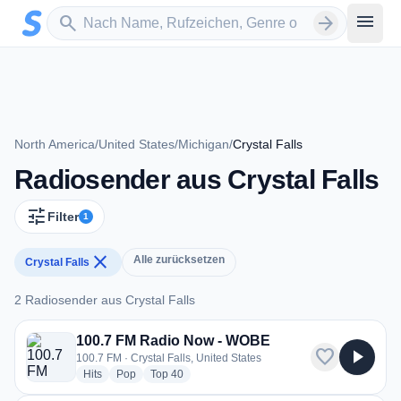
Zum Hauptinhalt springen
Sender suchen
menu
search
arrow_forward
North America
/
United States
/
Michigan
/
Crystal Falls
Radiosender aus Crystal Falls
tune
Filter
1
close
Alle zurücksetzen
Crystal Falls
2 Radiosender aus Crystal Falls
2 Radiosender aus Crystal Falls
100.7 FM Radio Now - WOBE
favorite
play_arrow
100.7 FM · Crystal Falls, United States
radio stations
radio stations
radio stations
Hits
Pop
Top 40