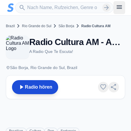
Zum Hauptinhalt springen
Sender suchen
menu
search
arrow_forward
chevron_right
chevron_right
chevron_right
Brazil
Rio Grande do Sul
São Borja
Radio Cultura AM
Radio Cultura AM - AM 1260 - São Borja
A Radio Que Te Escuta!
place
São Borja, Rio Grande do Sul, Brazil
play_arrow
favorite
share
Radio hören