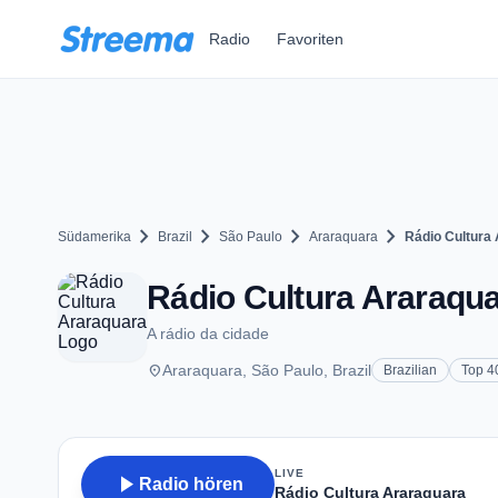
Zum Hauptinhalt springen
Radio
Favoriten
chevron_right
chevron_right
chevron_right
chevron_right
Südamerika
Brazil
São Paulo
Araraquara
Rádio Cultura
Rádio Cultura Araraqua
A rádio da cidade
place
Araraquara, São Paulo, Brazil
Brazilian
Top 4
LIVE
play_arrow
Radio hören
Rádio Cultura Araraquara