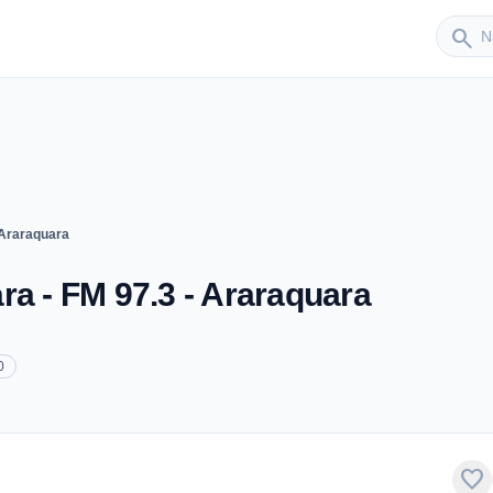
Sender
search
 Araraquara
ra - FM 97.3 - Araraquara
0
favorite