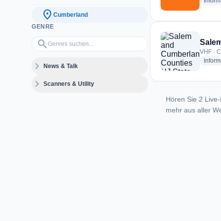
Inform
location_on
Cumberland
GENRE
Genres suchen…
search
Salem
VHF · C
Inform
expand_more
News & Talk
expand_more
Scanners & Utility
Hören Sie 2 Live-
mehr aus aller We