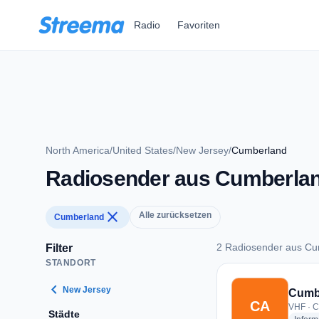
Zum Hauptinhalt springen
Radio
Favoriten
North America
/
United States
/
New Jersey
/
Cumberland
Radiosender aus Cumberla
close
Alle zurücksetzen
Cumberland
2 Radiosender aus C
Filter
STANDORT
2 Radiosender aus
chevron_left
New Jersey
Cumbe
CA
VHF · C
Städte