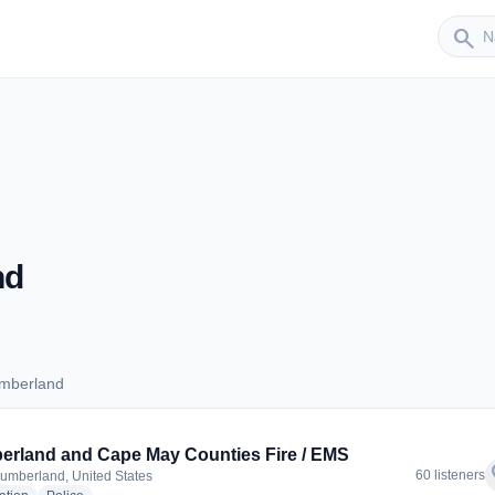
Sender
search
nd
umberland
 Cumberland
rland and Cape May Counties Fire / EMS
f
60 listeners
umberland, United States