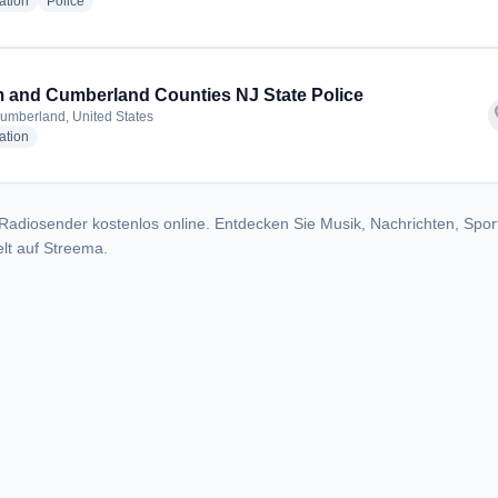
radio stations
radio stations
ation
Police
 and Cumberland Counties NJ State Police
f
umberland, United States
radio stations
ation
Radiosender kostenlos online. Entdecken Sie Musik, Nachrichten, Spor
lt auf Streema.