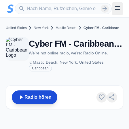
Zum Hauptinhalt springen
Sender suchen
menu
search
arrow_forward
chevron_right
chevron_right
chevron_right
United States
New York
Mastic Beach
Cyber FM - Caribbean
Cyber FM - Caribbean - Mastic Beach, NY
We're not online radio, we're: Radio Online.
place
Mastic Beach, New York, United States
Caribbean
play_arrow
favorite
share
Radio hören