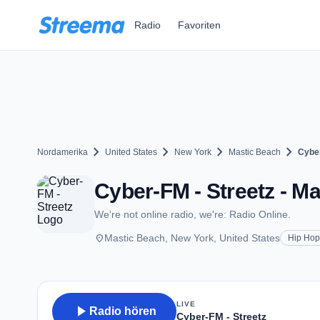
Zum Hauptinhalt springen
Radio
Favoriten
chevron_right
chevron_right
chevron_right
chevron_right
Nordamerika
United States
New York
Mastic Beach
Cyber
Cyber-FM - Streetz - M
We're not online radio, we're: Radio Online.
place
Mastic Beach, New York, United States
Hip Hop
LIVE
play_arrow
Radio hören
Cyber-FM - Streetz