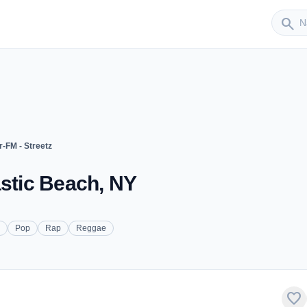
Sender
search
-FM - Streetz
astic Beach, NY
Pop
Rap
Reggae
favorite