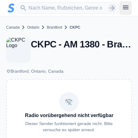
Zum Hauptinhalt springen
Sender suchen
menu
search
arrow_forward
chevron_right
chevron_right
chevron_right
Canada
Ontario
Brantford
CKPC
CKPC - AM 1380 - Brantford, ON
place
Brantford, Ontario, Canada
wifi_off
Radio vorübergehend nicht verfügbar
Dieser Sender funktioniert gerade nicht. Bitte
versuche es später erneut.