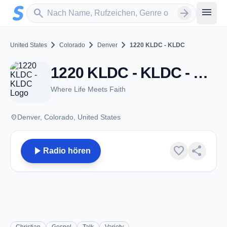
Zum Hauptinhalt springen
Sender suchen
menu
search
arrow_forward
chevron_right
chevron_right
chevron_right
United States
Colorado
Denver
1220 KLDC - KLDC
1220 KLDC - KLDC - AM 1220 - Denver, CO
Where Life Meets Faith
place
Denver, Colorado, United States
play_arrow
favorite
share
Radio hören