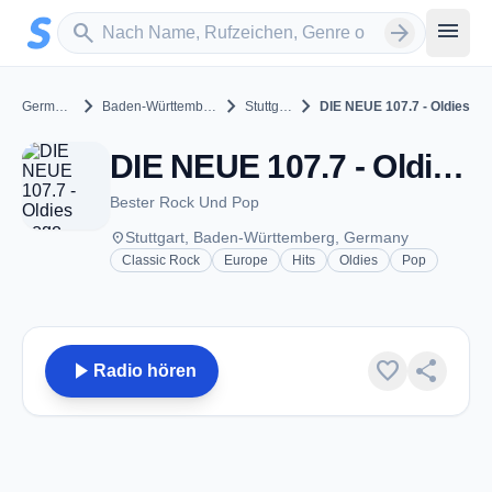
Zum Hauptinhalt springen
Sender suchen
menu
search
arrow_forward
chevron_right
chevron_right
chevron_right
Germany
Baden-Württemberg
Stuttgart
DIE NEUE 107.7 - Oldies
DIE NEUE 107.7 - Oldies - Stuttgart
Bester Rock Und Pop
place
Stuttgart, Baden-Württemberg, Germany
Classic Rock
Europe
Hits
Oldies
Pop
play_arrow
favorite
share
Radio hören