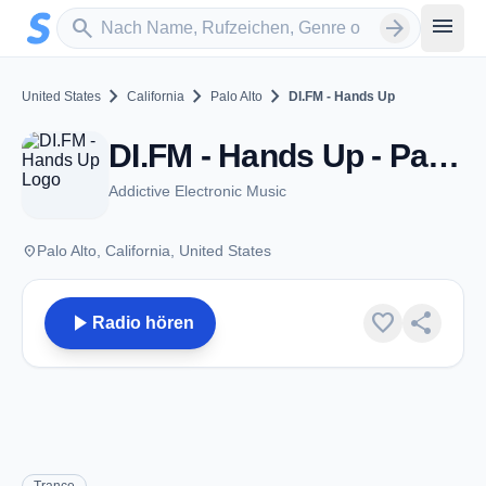
Zum Hauptinhalt springen
Sender suchen
menu
search
arrow_forward
chevron_right
chevron_right
chevron_right
United States
California
Palo Alto
DI.FM - Hands Up
DI.FM - Hands Up - Palo Alto, CA
Addictive Electronic Music
place
Palo Alto, California, United States
play_arrow
favorite
share
Radio hören