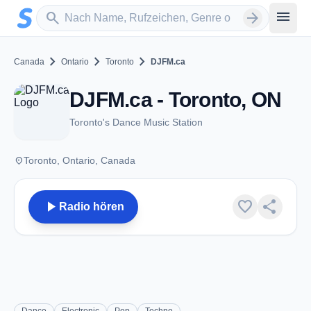
Zum Hauptinhalt springen
Sender suchen
menu
search
arrow_forward
chevron_right
chevron_right
chevron_right
Canada
Ontario
Toronto
DJFM.ca
DJFM.ca - Toronto, ON
Toronto's Dance Music Station
place
Toronto, Ontario, Canada
play_arrow
favorite
share
Radio hören