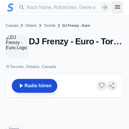
Zum Hauptinhalt springen
Sender suchen
menu
search
arrow_forward
chevron_right
chevron_right
chevron_right
Canada
Ontario
Toronto
DJ Frenzy - Euro
DJ Frenzy - Euro - Toronto, ON
place
Toronto, Ontario, Canada
play_arrow
favorite
share
Radio hören