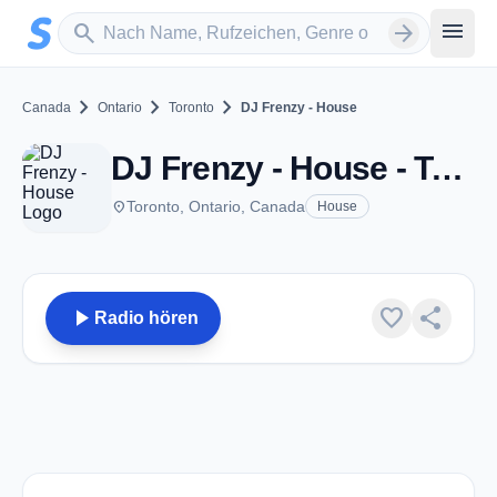
Zum Hauptinhalt springen
Sender suchen
menu
search
arrow_forward
chevron_right
chevron_right
chevron_right
Canada
Ontario
Toronto
DJ Frenzy - House
DJ Frenzy - House - Toronto, ON
place
Toronto, Ontario, Canada
House
play_arrow
favorite
share
Radio hören