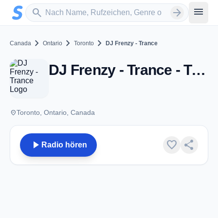
Zum Hauptinhalt springen
Sender suchen
menu
search
arrow_forward
chevron_right
chevron_right
chevron_right
Canada
Ontario
Toronto
DJ Frenzy - Trance
DJ Frenzy - Trance - Toronto, ON
place
Toronto, Ontario, Canada
play_arrow
favorite
share
Radio hören